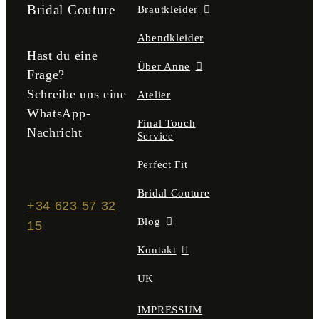
der
Bridal Couture
Brautkleider
Produktseite
gewählt
Abendkleider
werden
Hast du eine
Über Anne
Frage?
Schreibe uns eine
Atelier
WhatsApp-
Final Touch
Nachricht
Service
Perfect Fit
Bridal Couture
+34 623 57 32
Blog
15
Kontakt
UK
IMPRESSUM