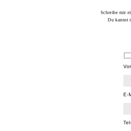
Schreibe mir e
Du kannst 
Bit
Vo
E-
Te