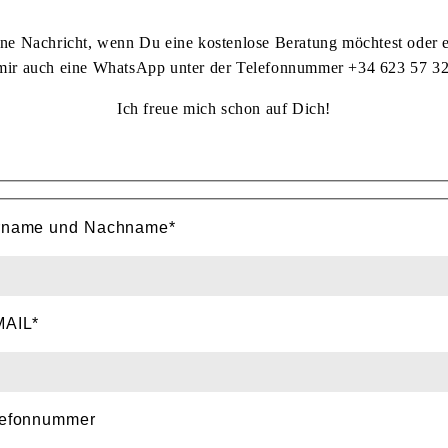
ine Nachricht, wenn Du eine kostenlose Beratung möchtest oder e
mir auch eine WhatsApp unter der Telefonnummer +34 623 57 32
Ich freue mich schon auf Dich!
te lasse dieses Feld leer.
rname und Nachname*
MAIL*
lefonnummer