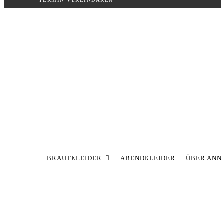
TERMIN VEREINBAREN
Inhalt
springen
BRAUTKLEIDER
ABENDKLEIDER
ÜBER AN