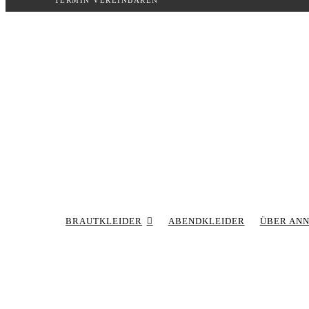
TERMIN VEREINBAREN
Inhalt
springen
BRAUTKLEIDER
ABENDKLEIDER
ÜBER AN