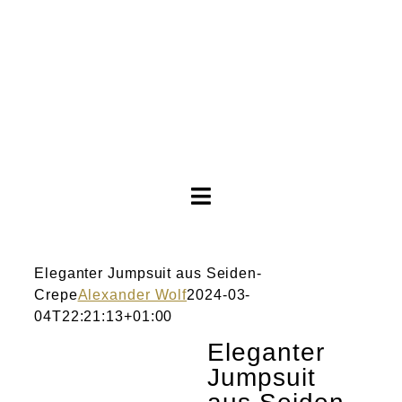
Toggle
Startseite
Eleganter Jumpsuit aus Seiden-C
Navigation
Brautkleider
Eleganter Jumpsuit aus Seiden-
Crepe
Alexander Wolf
2024-03-
Abendkleider
04T22:21:13+01:00
Eleganter
Über Anne
Jumpsuit