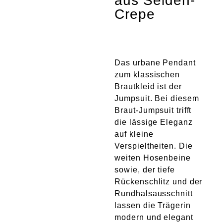
aus Seiden-
Atelier
Crepe
Final Touch Service
Perfect Fit
Das urbane Pendant
zum klassischen
Brautkleid ist der
Bridal Couture
Jumpsuit. Bei diesem
Braut-Jumpsuit trifft
Blog
die lässige Eleganz
auf kleine
Kontakt
Verspieltheiten. Die
weiten Hosenbeine
sowie, der tiefe
UK
Rückenschlitz und der
Rundhalsausschnitt
lassen die Trägerin
modern und elegant