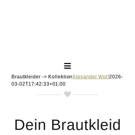
Toggle
Navigation
Brautkleider -> Kollektion
Alexander Wolf
2026-
03-02T17:42:33+01:00
Brautkleider
Abendkleider
Dein Brautkleid
Über Anne