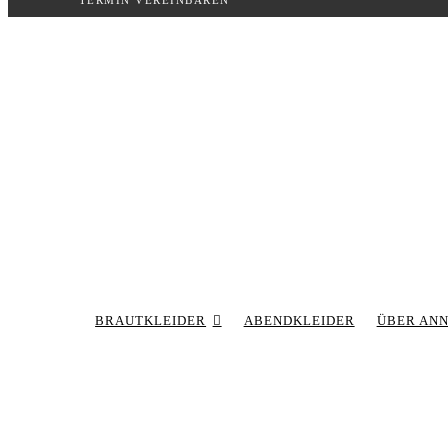
TERMIN VEREINBAREN
Inhalt
springen
BRAUTKLEIDER
ABENDKLEIDER
ÜBER AN