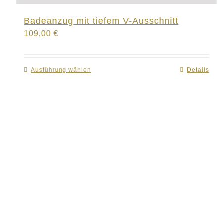
Badeanzug mit tiefem V-Ausschnitt
109,00
€
Ausführung wählen
Dieses
Details
Produkt
weist
mehrere
Varianten
auf.
Die
Optionen
können
auf
der
Produktseite
gewählt