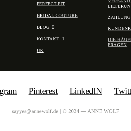
VERSAND
PERFECT FIT
LIEFERU
BRIDAL COUTURE
ZAHLUNG
BLOG
KUNDEN
KONTAKT
DIE HÄUF
FRAGEN
UK
agram
Pinterest
LinkedIN
Twit
sayyes@annewolf.de | © 2024 — ANNE WOLF