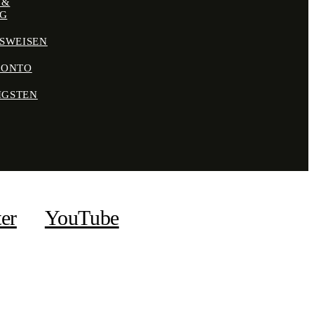
 &
NG
SWEISEN
KONTO
IGSTEN
ter
YouTube