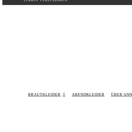
TERMIN VEREINBAREN
Inhalt
springen
BRAUTKLEIDER
ABENDKLEIDER
ÜBER AN