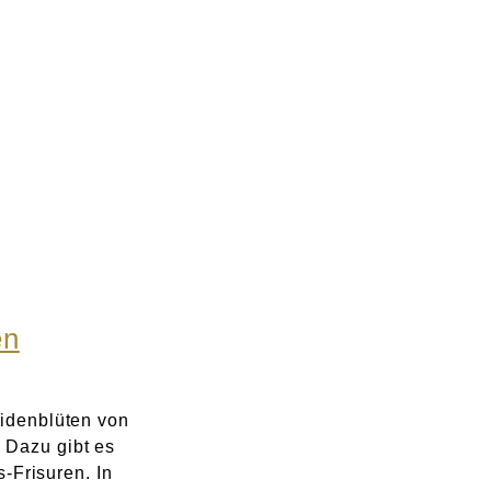
en
eidenblüten von
 Dazu gibt es
s-Frisuren. In