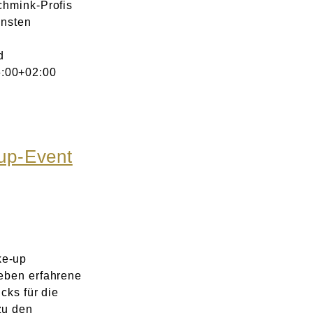
chmink-Profis
önsten
d
:00+02:00
up-Event
ke-up
eben erfahrene
cks für die
zu den