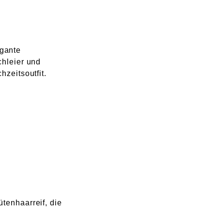
gante
chleier und
zeitsoutfit.
tenhaarreif, die