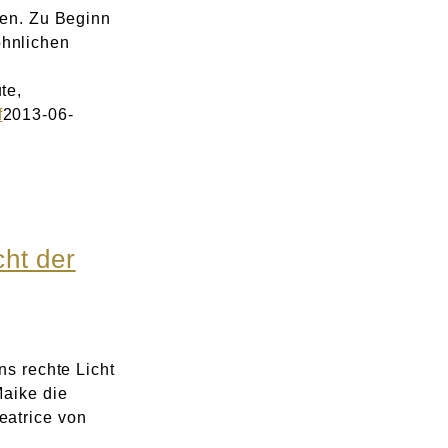
den. Zu Beginn
hnlichen
te,
f
2013-06-
cht der
ns rechte Licht
Maike die
eatrice von