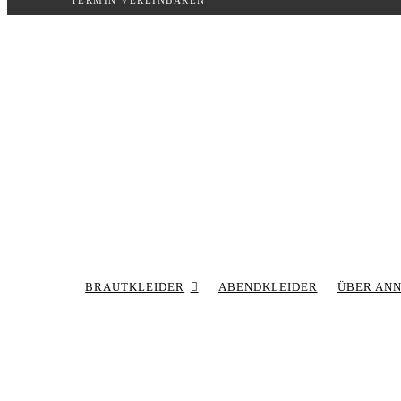
TERMIN VEREINBAREN
Inhalt
springen
BRAUTKLEIDER
ABENDKLEIDER
ÜBER AN