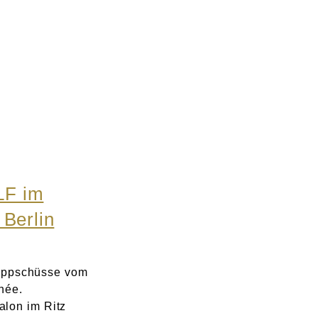
LF im
 Berlin
hnappschüsse vom
hée.
lon im Ritz