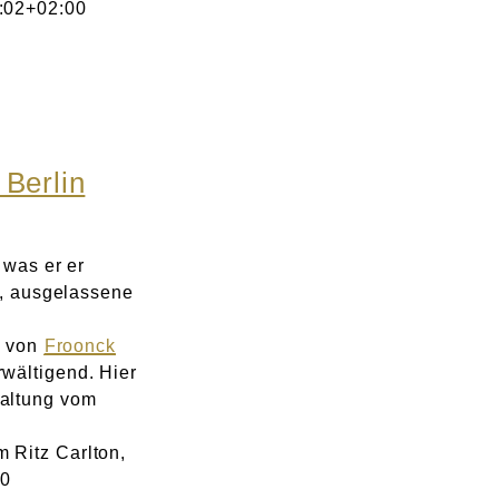
:02+02:00
 Berlin
 was er er
e, ausgelassene
e von
Froonck
wältigend. Hier
altung vom
 Ritz Carlton,
00