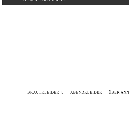
TERMIN VEREINBAREN
Inhalt
springen
BRAUTKLEIDER
ABENDKLEIDER
ÜBER AN