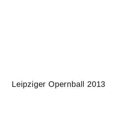
Zeige
grösseres
Leipziger Opernball 2013
Bild