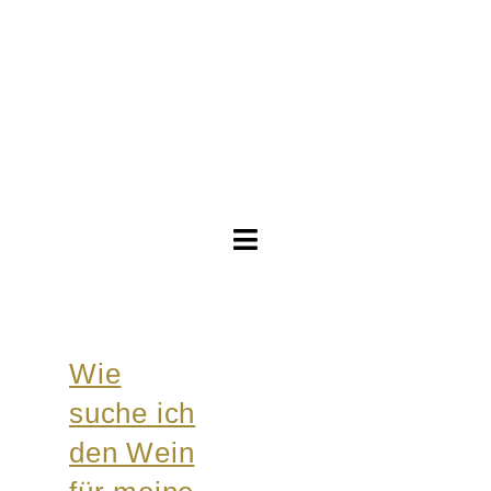
Toggle
Navigation
Brautkleider
Wie
Abendkleider
suche ich
Über Anne
den Wein