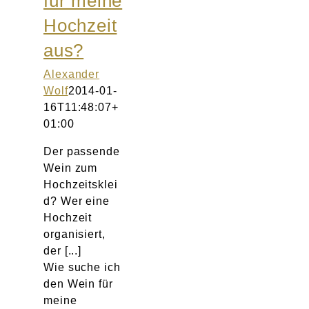
für meine
Atelier
Hochzeit
aus?
Final Touch Service
Alexander
Perfect Fit
Wolf
2014-01-
16T11:48:07+
01:00
Bridal Couture
Der passende
Blog
Wein zum
Hochzeitsklei
d? Wer eine
Kontakt
Hochzeit
organisiert,
UK
der [...]
Wie suche ich
den Wein für
meine