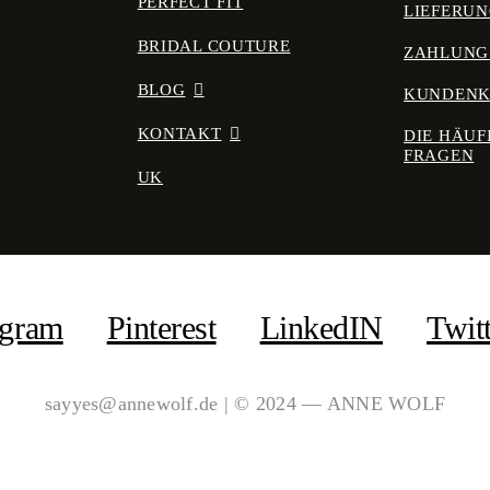
PERFECT FIT
LIEFERU
BRIDAL COUTURE
ZAHLUNG
BLOG
KUNDEN
KONTAKT
DIE HÄUF
FRAGEN
UK
agram
Pinterest
LinkedIN
Twit
sayyes@annewolf.de | © 2024 — ANNE WOLF