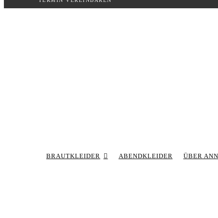
TERMIN VEREINBAREN
Inhalt
springen
BRAUTKLEIDER
ABENDKLEIDER
ÜBER AN