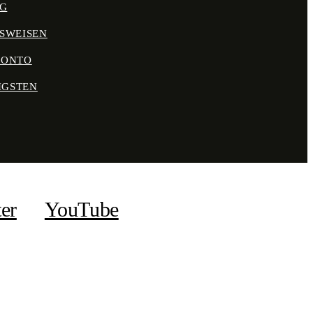
NG
SWEISEN
KONTO
IGSTEN
ter
YouTube