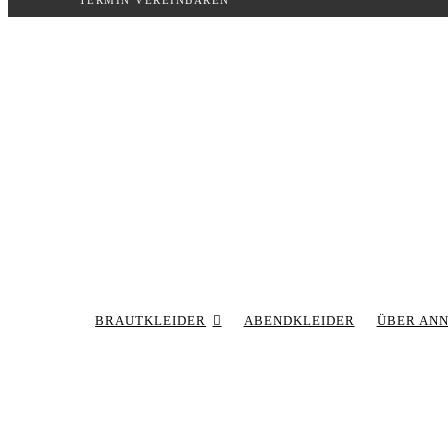
TERMIN VEREINBAREN
Inhalt
springen
BRAUTKLEIDER
ABENDKLEIDER
ÜBER AN