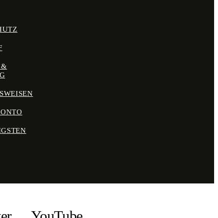
HUTZ
F
 &
NG
SWEISEN
KONTO
IGSTEN
ter
YouTube