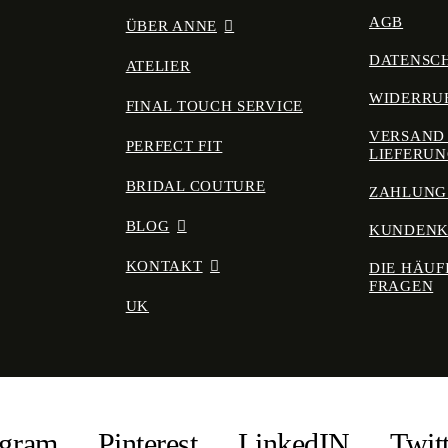
AGB
ÜBER ANNE
DATENSC
ATELIER
WIDERRU
FINAL TOUCH SERVICE
VERSAND
PERFECT FIT
LIEFERU
BRIDAL COUTURE
ZAHLUNG
BLOG
KUNDEN
KONTAKT
DIE HÄUF
FRAGEN
UK
agram
Pinterest
LinkedIN
Twit