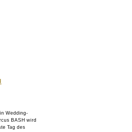
u
ein Wedding-
ircus BASH wird
nste Tag des