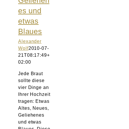
Geliehen
Atelier
es und
etwas
Final Touch Service
Blaues
Perfect Fit
Alexander
Wolf
2010-07-
Bridal Couture
21T08:17:49+
02:00
Blog
Jede Braut
sollte diese
Kontakt
vier Dinge an
Ihrer Hochzeit
UK
tragen: Etwas
Altes, Neues,
Geliehenes
und etwas
Blaues. Diese