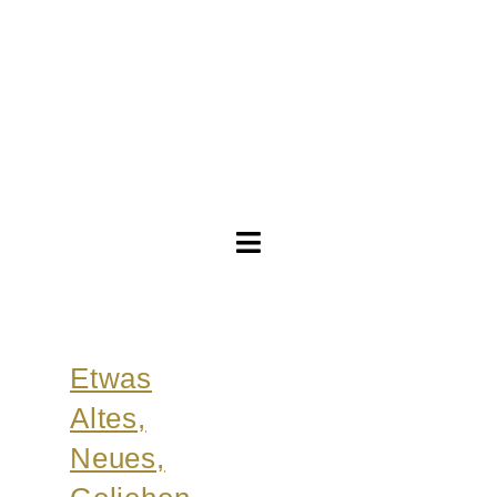
Toggle
Navigation
Brautkleider
Etwas
Abendkleider
Altes,
Über Anne
Neues,