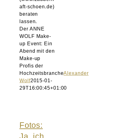
aft-schoen.de)
beraten
lassen.
Der ANNE
WOLF Make-
up Event: Ein
Abend mit den
Make-up
Profis der
Hochzeitsbranche
Alexander
Wolf
2015-01-
29T16:00:45+01:00
Fotos:
Ja, ich