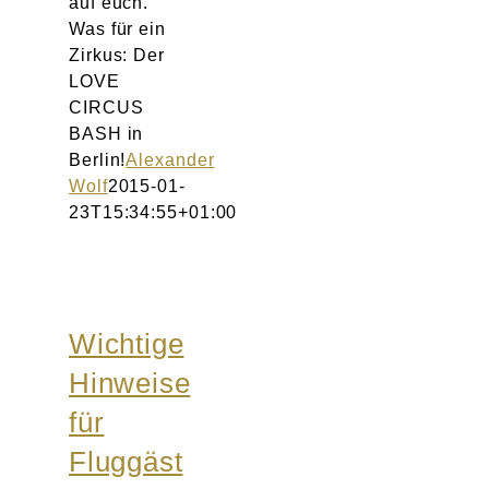
auf euch.
Was für ein
Zirkus: Der
LOVE
CIRCUS
BASH in
Berlin!
Alexander
Wolf
2015-01-
23T15:34:55+01:00
Wichtige
Hinweise
für
Fluggäst