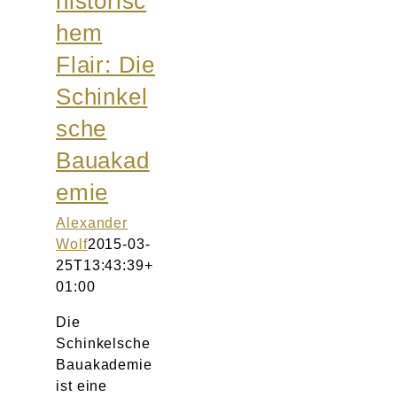
historisc
Atelier
hem
Flair: Die
Final Touch Service
Schinkel
Perfect Fit
sche
Bauakad
Bridal Couture
emie
Blog
Alexander
Wolf
2015-03-
Kontakt
25T13:43:39+
01:00
UK
Die
Schinkelsche
Bauakademie
ist eine