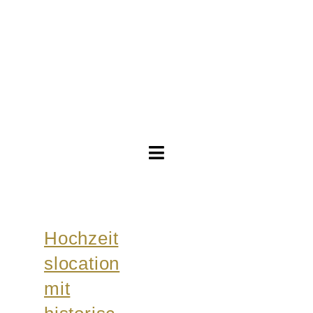
Toggle
Navigation
Brautkleider
Hochzeit
Abendkleider
slocation
Über Anne
mit