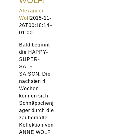
WOLF!
Atelier
Alexander
Wolf
2015-11-
Final Touch Service
26T00:18:14+
01:00
Perfect Fit
Bald beginnt
die HAPPY-
Bridal Couture
SUPER-
SALE-
Blog
SAISON. Die
nächsten 4
Wochen
Kontakt
können sich
Schnäppchenj
UK
äger durch die
zauberhafte
Kollektion von
ANNE WOLF