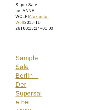
Super Sale
bei ANNE
WOLF!
Alexander
Wolf
2015-11-
26T00:18:14+01:00
Sample
Sale
Berlin –
Der
Supersal
e bei