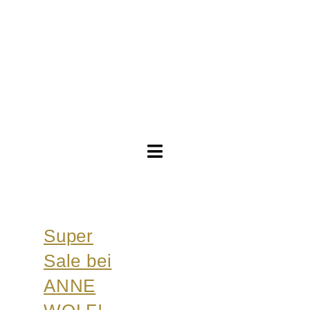
Toggle
Navigation
Brautkleider
Super
Abendkleider
Sale bei
Über Anne
ANNE