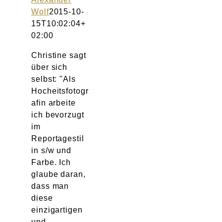
Atelier
Wolf
2015-10-
15T10:02:04+
Final Touch Service
02:00
Christine sagt
Perfect Fit
über sich
selbst: "Als
Bridal Couture
Hocheitsfotogr
afin arbeite
ich bevorzugt
Blog
im
Reportagestil
Kontakt
in s/w und
Farbe. Ich
UK
glaube daran,
dass man
diese
einzigartigen
und