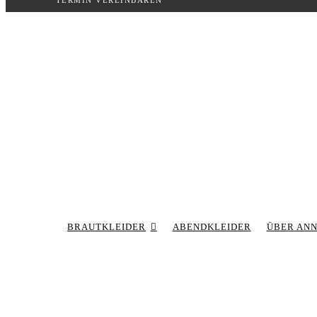
TERMIN VEREINBAREN
Inhalt
springen
BRAUTKLEIDER
ABENDKLEIDER
ÜBER AN