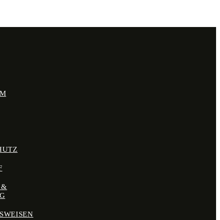
UM
HUTZ
F
 &
NG
SWEISEN