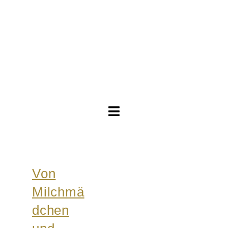
Toggle
Navigation
Brautkleider
Von
Abendkleider
Milchmä
Über Anne
dchen