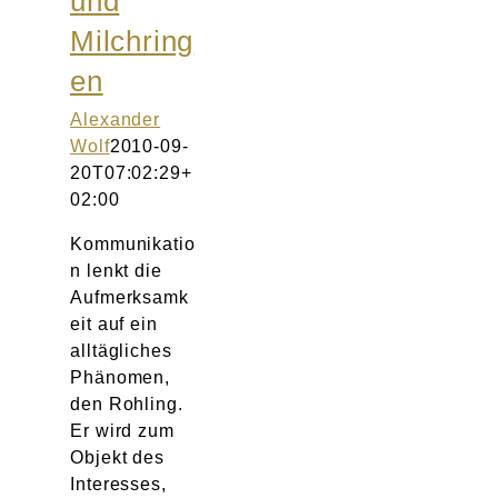
und
Atelier
Milchring
en
Final Touch Service
Alexander
Perfect Fit
Wolf
2010-09-
20T07:02:29+
02:00
Bridal Couture
Kommunikatio
Blog
n lenkt die
Aufmerksamk
eit auf ein
Kontakt
alltägliches
Phänomen,
UK
den Rohling.
Er wird zum
Objekt des
Interesses,