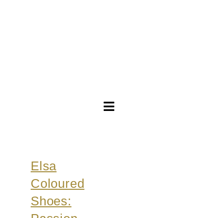
Toggle
Navigation
Brautkleider
Elsa
Abendkleider
Coloured
Über Anne
Shoes: