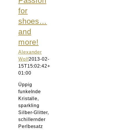
Passion
Atelier
for
shoes…
Final Touch Service
and
Perfect Fit
more!
Alexander
Bridal Couture
Wolf
2013-02-
15T15:02:42+
Blog
01:00
Üppig
Kontakt
funkelnde
Kristalle,
UK
sparkling
Silber-Glitter,
schillernder
Perlbesatz