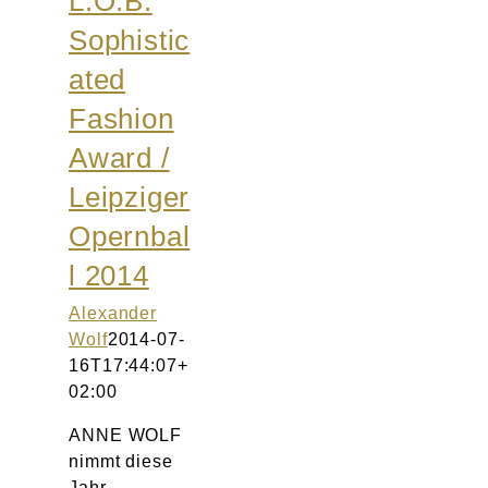
L.O.B.
Atelier
Sophistic
ated
Final Touch Service
Fashion
Perfect Fit
Award /
Leipziger
Bridal Couture
Opernbal
Blog
l 2014
Alexander
Kontakt
Wolf
2014-07-
16T17:44:07+
UK
02:00
ANNE WOLF
nimmt diese
Jahr