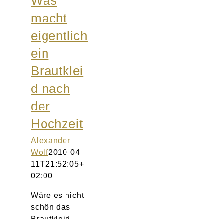
Was
Atelier
macht
eigentlich
Final Touch Service
ein
Perfect Fit
Brautklei
d nach
Bridal Couture
der
Blog
Hochzeit
Alexander
Kontakt
Wolf
2010-04-
11T21:52:05+
UK
02:00
Wäre es nicht
schön das
Brautkleid