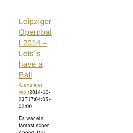
Leipziger
Opernbal
l 2014 –
Lets´s
have a
Ball
Alexander
Wolf
2014-10-
23T17:04:05+
02:00
Es war ein
fantastischer
Abend. Der