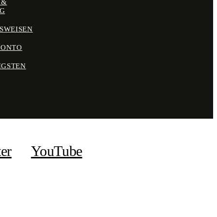
 &
NG
SWEISEN
KONTO
IGSTEN
ter
YouTube