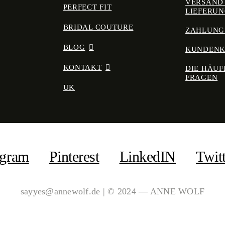
VERSAND
PERFECT FIT
LIEFERU
BRIDAL COUTURE
ZAHLUNG
BLOG
KUNDEN
KONTAKT
DIE HÄUF
FRAGEN
UK
agram
Pinterest
LinkedIN
Twit
sayyes@annewolf.de | © 2024 — ANNE WOLF