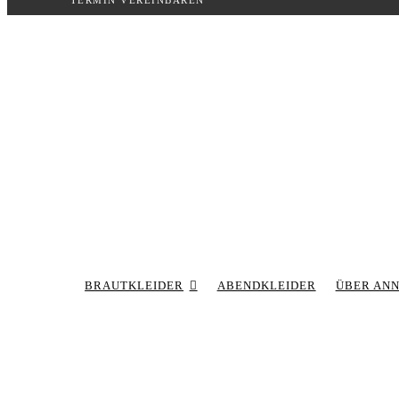
TERMIN VEREINBAREN
Inhalt
springen
BRAUTKLEIDER
ABENDKLEIDER
ÜBER AN