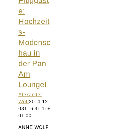
Fluggäst
Atelier
e:
Hochzeit
Final Touch Service
s-
Perfect Fit
Modensc
hau in
Bridal Couture
der Pan
Blog
Am
Lounge!
Kontakt
Alexander
Wolf
2014-12-
UK
03T16:31:11+
01:00
ANNE WOLF