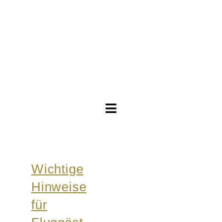
Toggle
Navigation
Brautkleider
Wichtige
Abendkleider
Hinweise
Über Anne
für