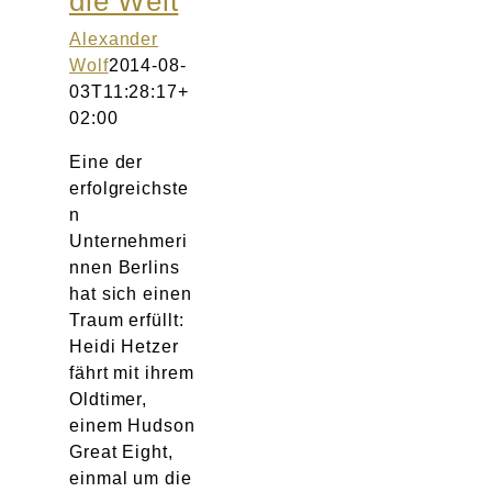
die Welt
Atelier
Alexander
Wolf
2014-08-
Final Touch Service
03T11:28:17+
02:00
Perfect Fit
Eine der
erfolgreichste
Bridal Couture
n
Unternehmeri
Blog
nnen Berlins
hat sich einen
Traum erfüllt:
Kontakt
Heidi Hetzer
fährt mit ihrem
UK
Oldtimer,
einem Hudson
Great Eight,
einmal um die