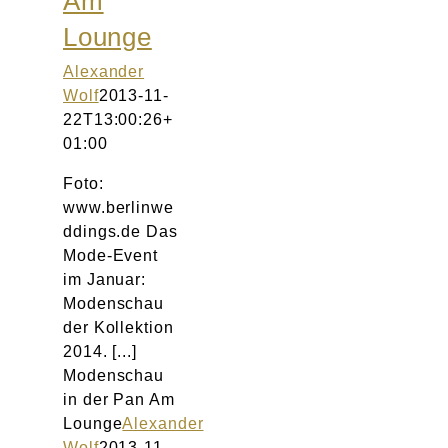
Am
Atelier
Lounge
Final Touch Service
Alexander
Wolf
2013-11-
22T13:00:26+
Perfect Fit
01:00
Bridal Couture
Foto:
www.berlinwe
ddings.de Das
Blog
Mode-Event
im Januar:
Kontakt
Modenschau
der Kollektion
UK
2014. [...]
Modenschau
in der Pan Am
Lounge
Alexander
Wolf
2013-11-