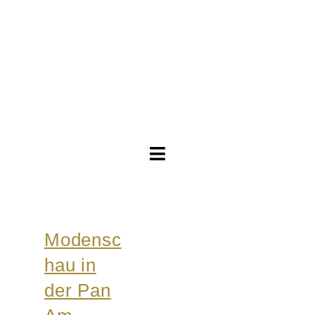
Toggle
Navigation
Brautkleider
Modensc
Abendkleider
hau in
Über Anne
der Pan