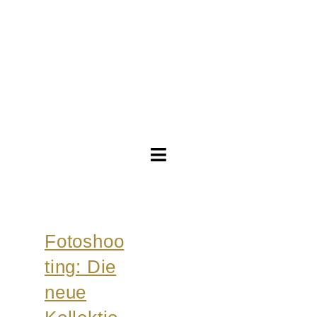
Toggle
Navigation
Brautkleider
Fotoshoo
Abendkleider
ting: Die
Über Anne
neue