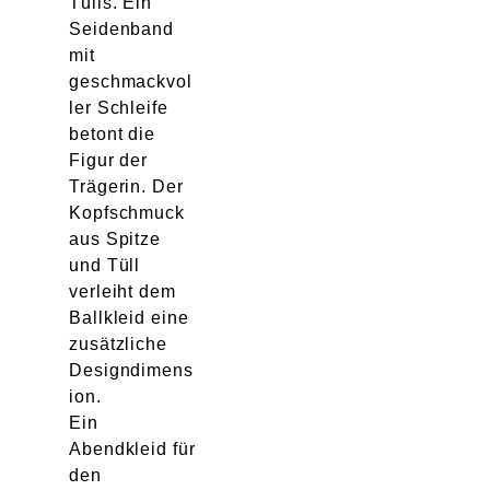
Tülls. Ein
Seidenband
mit
geschmackvol
ler Schleife
betont die
Figur der
Trägerin. Der
Kopfschmuck
aus Spitze
und Tüll
verleiht dem
Ballkleid eine
zusätzliche
Designdimens
ion.
Ein
Abendkleid für
den