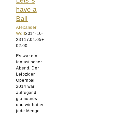
Lets´s
Atelier
have a
Ball
Final Touch Service
Alexander
Perfect Fit
Wolf
2014-10-
23T17:04:05+
02:00
Bridal Couture
Es war ein
Blog
fantastischer
Abend. Der
Leipziger
Kontakt
Opernball
2014 war
UK
aufregend,
glamourös
und wir hatten
jede Menge