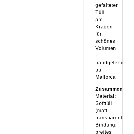
gefalteter
Tüll
am
Kragen
für
schönes
Volumen
–
handgefertigt
auf
Mallorca
Zusammensetz
Material:
Softtüll
(matt,
transparent)
Bindung:
breites