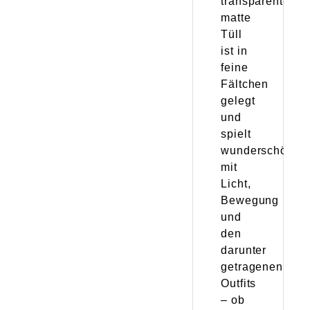
transparente,
matte
Tüll
ist in
feine
Fältchen
gelegt
und
spielt
wunderschön
mit
Licht,
Bewegung
und
den
darunter
getragenen
Outfits
– ob