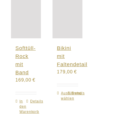
Softtüll-
Bikini
Rock
mit
mit
Faltendetail
179,00
€
Band
169,00
€
Ausführung
Dieses
Details
wählen
Produkt
In
Details
den
weist
Warenkorb
mehrere
Varianten
auf.