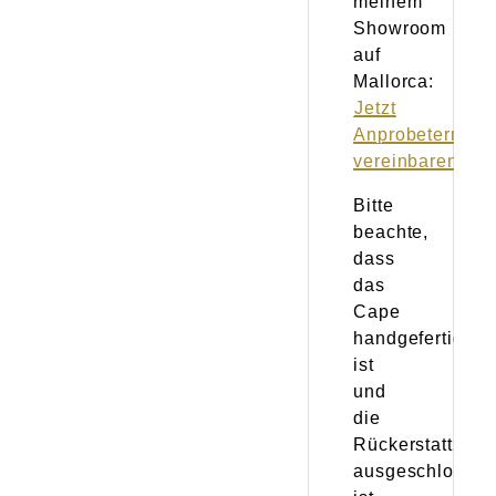
meinem
Showroom
auf
Mallorca:
Jetzt
Anprobetermin
vereinbaren!
Bitte
beachte,
dass
das
Cape
handgefertigt
ist
und
die
Rückerstattung
ausgeschlossen