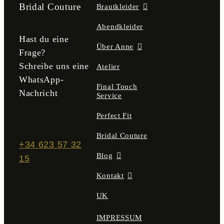
der
Bridal Couture
Brautkleider
Produktseite
gewählt
Abendkleider
werden
Hast du eine
Über Anne
Frage?
Schreibe uns eine
Atelier
WhatsApp-
Final Touch
Nachricht
Service
Perfect Fit
Bridal Couture
+34 623 57 32
Blog
15
Kontakt
UK
IMPRESSUM