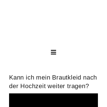
Toggle
Navigation
Brautkleider
Kann ich mein Brautkleid nach
Abendkleider
der Hochzeit weiter tragen?
Über Anne