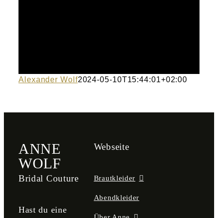
Atelier
Final Touch Service
Perfect Fit
Alexander Wolf
2024-05-10T15:44:01+02:00
Bridal Couture
Blog
Kontakt
ANNE
Webseite
WOLF
UK
Bridal Couture
Brautkleider
Abendkleider
Hast du eine
Über Anne