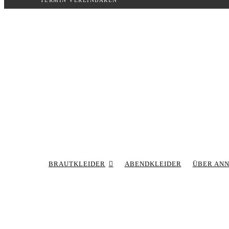
TERMIN VEREINBAREN
Inhalt
springen
BRAUTKLEIDER
ABENDKLEIDER
ÜBER AN