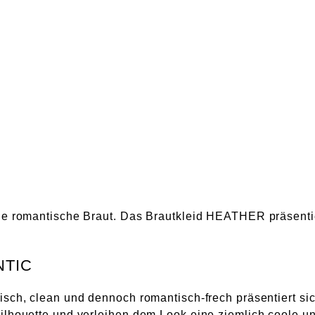
die romantische Braut. Das Brautkleid HEATHER präsenti
NTIC
isch, clean und dennoch romantisch-frech präsentiert sic
ilhouette und verleihen dem Look eine ziemlich coole un