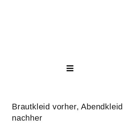
Toggle
Navigation
Brautkleider
Zeige
grösseres
Brautkleid vorher, Abendkleid
Abendkleider
Bild
nachher
Über Anne