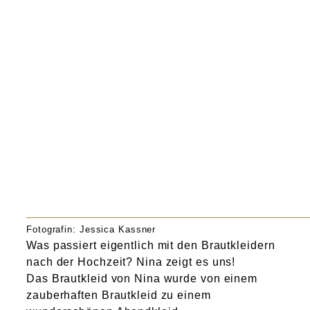
Atelier
Final Touch Service
Perfect Fit
Bridal Couture
Blog
Kontakt
Fotografin: Jessica Kassner
UK
Was passiert eigentlich mit den Brautkleidern
nach der Hochzeit? Nina zeigt es uns!
Das Brautkleid von Nina wurde von einem
zauberhaften Brautkleid zu einem