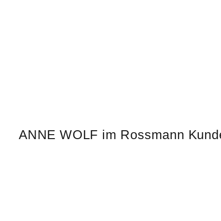
Zeige
grösseres
ANNE WOLF im Rossmann Kunde
Bild