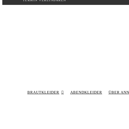
TERMIN VEREINBAREN
Inhalt
springen
BRAUTKLEIDER
ABENDKLEIDER
ÜBER AN