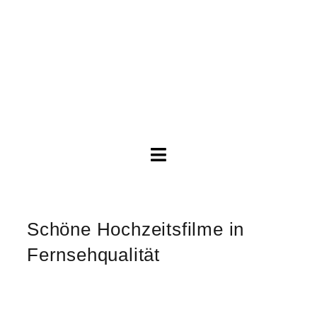
Toggle
Navigation
Brautkleider
Schöne Hochzeitsfilme in
Abendkleider
Fernsehqualität
Über Anne