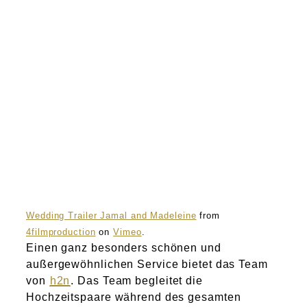
Atelier
Final Touch Service
Perfect Fit
Bridal Couture
Blog
Kontakt
Wedding Trailer Jamal and Madeleine
from
4filmproduction
on
Vimeo
.
UK
Einen ganz besonders schönen und
außergewöhnlichen Service bietet das Team
von
h2n
. Das Team begleitet die
Hochzeitspaare während des gesamten