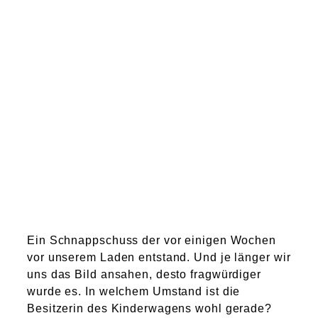
Atelier
Final Touch Service
Perfect Fit
Bridal Couture
Blog
Kontakt
Ein Schnappschuss der vor einigen Wochen
UK
vor unserem Laden entstand. Und je länger wir
uns das Bild ansahen, desto fragwürdiger
wurde es. In welchem Umstand ist die
Besitzerin des Kinderwagens wohl gerade?