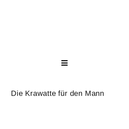
Toggle
Navigation
Brautkleider
Die Krawatte für den Mann
Abendkleider
Über Anne