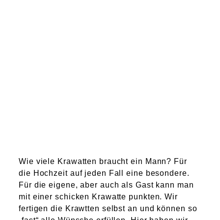
Atelier
Final Touch Service
Perfect Fit
Bridal Couture
Blog
Kontakt
Wie viele Krawatten braucht ein Mann? Für
UK
die Hochzeit auf jeden Fall eine besondere.
Für die eigene, aber auch als Gast kann man
mit einer schicken Krawatte punkten. Wir
fertigen die Krawtten selbst an und können so