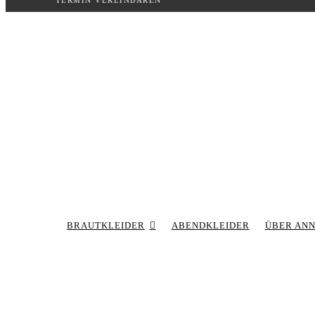
TERMIN VEREINBAREN
Inhalt
springen
BRAUTKLEIDER
ABENDKLEIDER
ÜBER AN