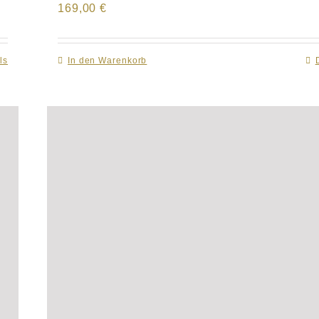
169,00
€
ls
In den Warenkorb