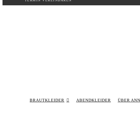
TERMIN VEREINBAREN
Inhalt
springen
BRAUTKLEIDER
ABENDKLEIDER
ÜBER AN