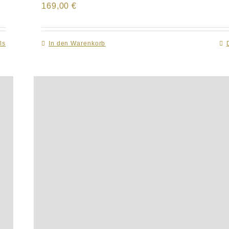
169,00
€
ls
In den Warenkorb