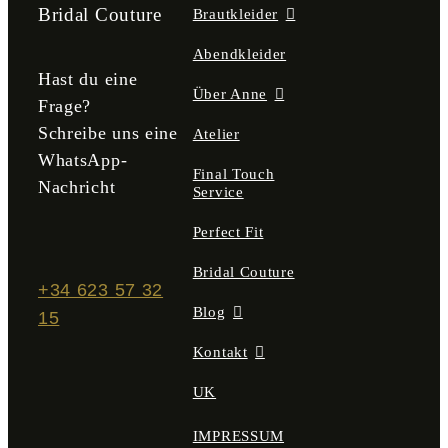
der
der
Bridal Couture
Brautkleider
Produktseite
Produktseite
gewählt
gewählt
Abendkleider
werden
werden
Hast du eine
Über Anne
Frage?
Schreibe uns eine
Atelier
WhatsApp-
Final Touch
Nachricht
Service
Perfect Fit
Bridal Couture
+34 623 57 32
Blog
15
Kontakt
UK
IMPRESSUM