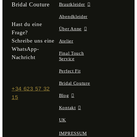
der
der
Bridal Couture
Brautkleider
Produktseite
Produktseite
gewählt
gewählt
Abendkleider
werden
werden
Hast du eine
Über Anne
Frage?
Schreibe uns eine
Atelier
WhatsApp-
Final Touch
Nachricht
Service
Perfect Fit
Bridal Couture
+34 623 57 32
Blog
15
Kontakt
UK
IMPRESSUM