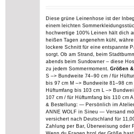
Diese grüne Leinenhose ist der Inbeg
einem leichten Sommerkleidungsstüc
hochwertige 100% Leinen hält dich 
heißen Tagen angenehm kühl, währe
lockere Schnitt für eine entspannte 
sorgt. Ob am Strand, beim Stadtbum
abends beim Sundowner – diese Hos
zu jedem Sommermoment.
Größen &
S –> Bundweite 74–90 cm / für Hüft
bis 97 cm M –> Bundweite 81–98 cm /
Hüftumfang bis 103 cm L –> Bundwei
107 cm / für Hüftumfang bis 110 cm 
& Bestellung: — Persönlich im Atelie
ANNE WOLF in Sineu — Versand mö
versichert nach Deutschland für 11,
Zahlung per Bar, Überweisung oder 
Wenn du Fragen bzgl der Größe hast