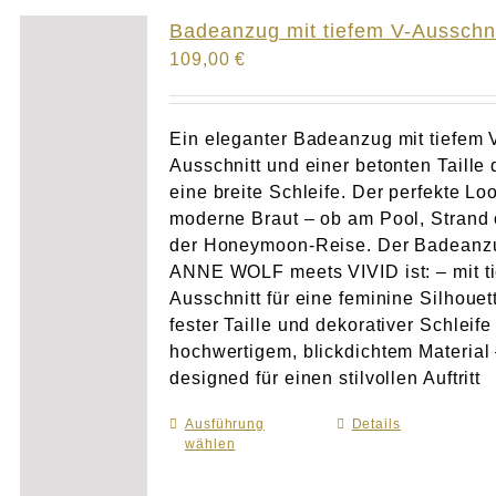
Atelier
Badeanzug mit tiefem V-Ausschni
109,00
€
Final Touch Service
Perfect Fit
Ein eleganter Badeanzug mit tiefem 
Ausschnitt und einer betonten Taille 
eine breite Schleife. Der perfekte Loo
Bridal Couture
moderne Braut – ob am Pool, Strand 
der Honeymoon-Reise. Der Badeanz
Blog
ANNE WOLF meets VIVID ist: – mit t
Ausschnitt für eine feminine Silhouet
Kontakt
fester Taille und dekorativer Schleife
hochwertigem, blickdichtem Material
designed für einen stilvollen Auftritt
UK
Ausführung
Dieses
Details
wählen
Produkt
weist