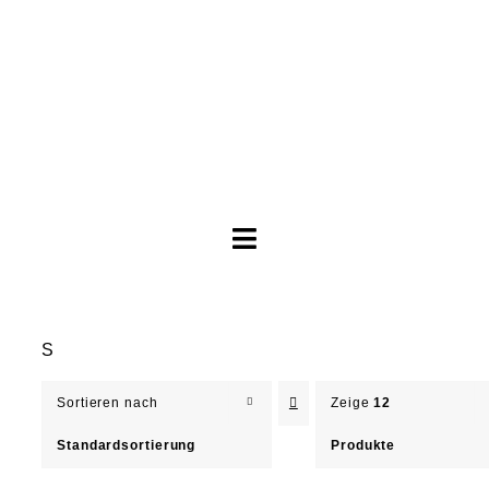
Toggle
Navigation
Brautkleider
S
Abendkleider
Sortieren nach
Zeige
12
Über Anne
Standardsortierung
Produkte