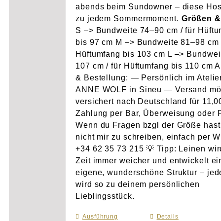
abends beim Sundowner – diese Hos
zu jedem Sommermoment.
Größen &
S –> Bundweite 74–90 cm / für Hüft
bis 97 cm M –> Bundweite 81–98 cm /
Hüftumfang bis 103 cm L –> Bundwei
107 cm / für Hüftumfang bis 110 cm 
& Bestellung: — Persönlich im Atelie
ANNE WOLF in Sineu — Versand mö
versichert nach Deutschland für 11,
Zahlung per Bar, Überweisung oder 
Wenn du Fragen bzgl der Größe hast
nicht mir zu schreiben, einfach per 
+34 62 35 73 215 💡 Tipp: Leinen wir
Zeit immer weicher und entwickelt e
eigene, wunderschöne Struktur – je
wird so zu deinem persönlichen
Lieblingsstück.
Ausführung
Dieses
Details