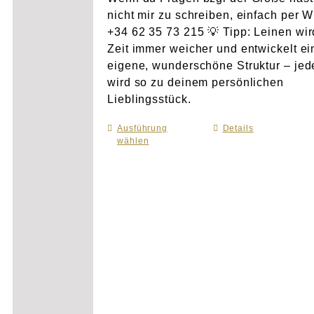
nicht mir zu schreiben, einfach per 
+34 62 35 73 215 💡 Tipp: Leinen wir
Zeit immer weicher und entwickelt e
eigene, wunderschöne Struktur – je
wird so zu deinem persönlichen
Lieblingsstück.
Ausführung
Dieses
Details
wählen
Produkt
weist
mehrere
Varianten
auf.
Die
Optionen
können
auf
der