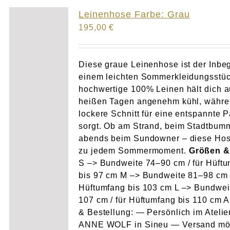
Atelier
Leinenhose Farbe: Grau
195,00
€
Final Touch Service
Perfect Fit
Diese graue Leinenhose ist der Inbeg
einem leichten Sommerkleidungsstüc
hochwertige 100% Leinen hält dich 
Bridal Couture
heißen Tagen angenehm kühl, währe
lockere Schnitt für eine entspannte 
Blog
sorgt. Ob am Strand, beim Stadtbum
abends beim Sundowner – diese Hos
Kontakt
zu jedem Sommermoment.
Größen &
S –> Bundweite 74–90 cm / für Hüft
bis 97 cm M –> Bundweite 81–98 cm /
UK
Hüftumfang bis 103 cm L –> Bundwei
107 cm / für Hüftumfang bis 110 cm 
& Bestellung: — Persönlich im Atelie
ANNE WOLF in Sineu — Versand mö