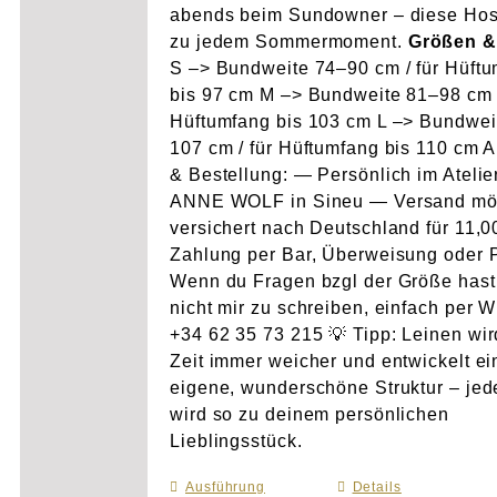
abends beim Sundowner – diese Hos
zu jedem Sommermoment.
Größen &
S –> Bundweite 74–90 cm / für Hüft
bis 97 cm M –> Bundweite 81–98 cm /
Hüftumfang bis 103 cm L –> Bundwei
107 cm / für Hüftumfang bis 110 cm 
& Bestellung: — Persönlich im Atelie
ANNE WOLF in Sineu — Versand mö
versichert nach Deutschland für 11,
Zahlung per Bar, Überweisung oder 
Wenn du Fragen bzgl der Größe hast
nicht mir zu schreiben, einfach per 
+34 62 35 73 215 💡 Tipp: Leinen wir
Zeit immer weicher und entwickelt e
eigene, wunderschöne Struktur – je
wird so zu deinem persönlichen
Lieblingsstück.
Ausführung
Dieses
Details