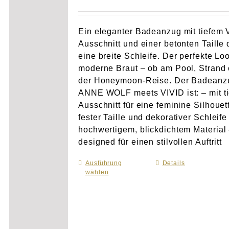
Ein eleganter Badeanzug mit tiefem 
Ausschnitt und einer betonten Taille 
eine breite Schleife. Der perfekte Loo
moderne Braut – ob am Pool, Strand 
der Honeymoon-Reise. Der Badeanz
ANNE WOLF meets VIVID ist: – mit t
Ausschnitt für eine feminine Silhouet
fester Taille und dekorativer Schleife
hochwertigem, blickdichtem Material
designed für einen stilvollen Auftritt
Ausführung
Dieses
Details
wählen
Produkt
weist
mehrere
Varianten
auf.