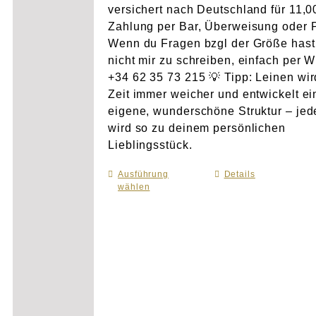
versichert nach Deutschland für 11,
Zahlung per Bar, Überweisung oder 
Wenn du Fragen bzgl der Größe hast
nicht mir zu schreiben, einfach per 
+34 62 35 73 215 💡 Tipp: Leinen wir
Zeit immer weicher und entwickelt e
eigene, wunderschöne Struktur – je
wird so zu deinem persönlichen
Lieblingsstück.
Ausführung
Dieses
Details
wählen
Produkt
weist
mehrere
Varianten
auf.
Die
Optionen
können