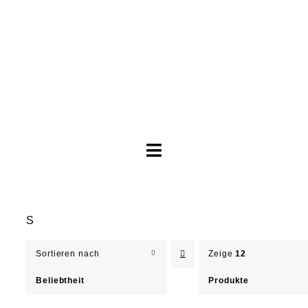
Toggle
Navigation
Brautkleider
S
Abendkleider
Sortieren nach
Zeige
12
Über Anne
Beliebtheit
Produkte