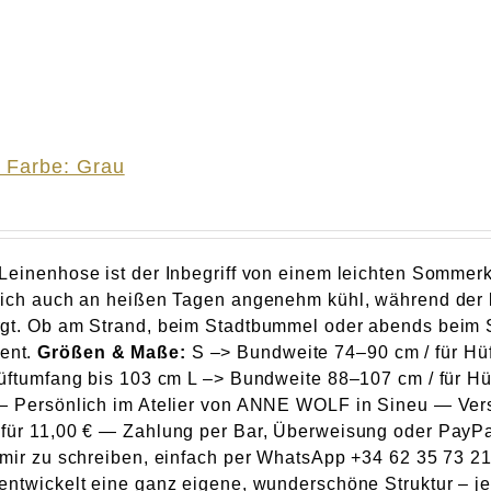
 Farbe: Grau
Leinenhose ist der Inbegriff von einem leichten Somme
dich auch an heißen Tagen angenehm kühl, während der l
rgt. Ob am Strand, beim Stadtbummel oder abends beim
ent.
Größen & Maße:
S –> Bundweite 74–90 cm / für Hü
Hüftumfang bis 103 cm L –> Bundweite 88–107 cm / für H
— Persönlich im Atelier von ANNE WOLF in Sineu — Ver
für 11,00 € — Zahlung per Bar, Überweisung oder PayPa
 mir zu schreiben, einfach per WhatsApp +34 62 35 73 215
entwickelt eine ganz eigene, wunderschöne Struktur – j