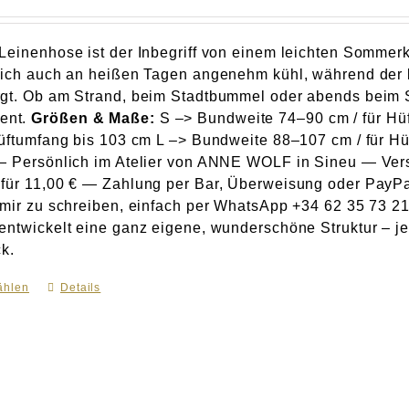
Leinenhose ist der Inbegriff von einem leichten Somme
dich auch an heißen Tagen angenehm kühl, während der l
rgt. Ob am Strand, beim Stadtbummel oder abends beim
ent.
Größen & Maße:
S –> Bundweite 74–90 cm / für Hü
Hüftumfang bis 103 cm L –> Bundweite 88–107 cm / für H
— Persönlich im Atelier von ANNE WOLF in Sineu — Ver
für 11,00 € — Zahlung per Bar, Überweisung oder PayPa
 mir zu schreiben, einfach per WhatsApp +34 62 35 73 215
entwickelt eine ganz eigene, wunderschöne Struktur – j
ck.
ählen
Dieses
Details
Produkt
weist
mehrere
Varianten
auf.