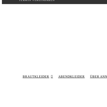
TERMIN VEREINBAREN
Inhalt
springen
BRAUTKLEIDER
ABENDKLEIDER
ÜBER AN