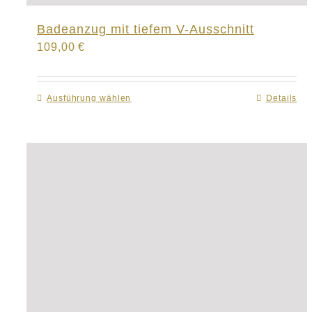
Badeanzug mit tiefem V-Ausschnitt
109,00
€
Ausführung wählen
Dieses
Details
Produkt
weist
mehrere
Varianten
auf.
Die
Optionen
können
auf
der
Produktseite
gewählt