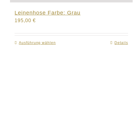
Leinenhose Farbe: Grau
195,00
€
Ausführung wählen
Dieses
Details
Produkt
weist
mehrere
Varianten
auf.
Die
Optionen
können
auf
der
Produktseite
gewählt