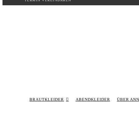
TERMIN VEREINBAREN
Inhalt
springen
BRAUTKLEIDER
ABENDKLEIDER
ÜBER AN