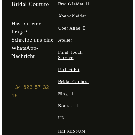
der
Bridal Couture
Brautkleider
Produktseite
gewählt
Abendkleider
werden
Hast du eine
Über Anne
Frage?
Schreibe uns eine
Atelier
WhatsApp-
Final Touch
Nachricht
Service
Perfect Fit
Bridal Couture
+34 623 57 32
Blog
15
Kontakt
UK
IMPRESSUM