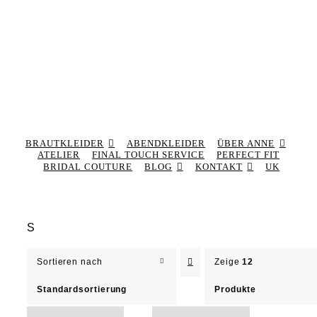
BRAUTKLEIDER
ABENDKLEIDER
ÜBER ANNE
ATELIER
FINAL TOUCH SERVICE
PERFECT FIT
BRIDAL COUTURE
BLOG
KONTAKT
UK
S
Sortieren nach
Zeige
12
Standardsortierung
Produkte