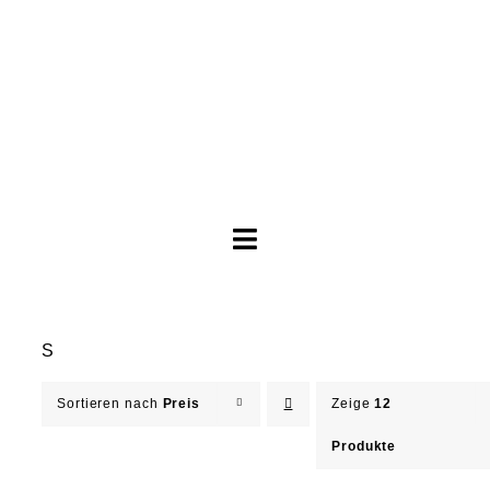
Toggle
Navigation
Brautkleider
S
Abendkleider
Sortieren nach
Preis
Zeige
12
Über Anne
Produkte