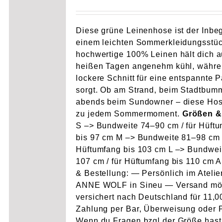
Diese grüne Leinenhose ist der Inbeg
einem leichten Sommerkleidungsstüc
hochwertige 100% Leinen hält dich 
heißen Tagen angenehm kühl, währe
lockere Schnitt für eine entspannte 
sorgt. Ob am Strand, beim Stadtbum
abends beim Sundowner – diese Hos
zu jedem Sommermoment.
Größen &
S –> Bundweite 74–90 cm / für Hüft
bis 97 cm M –> Bundweite 81–98 cm /
Hüftumfang bis 103 cm L –> Bundwei
107 cm / für Hüftumfang bis 110 cm 
& Bestellung: — Persönlich im Atelie
ANNE WOLF in Sineu — Versand mö
versichert nach Deutschland für 11,
Zahlung per Bar, Überweisung oder 
Wenn du Fragen bzgl der Größe hast