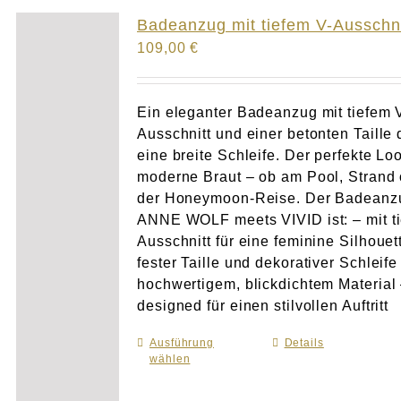
Atelier
Badeanzug mit tiefem V-Ausschni
109,00
€
Final Touch Service
Perfect Fit
Ein eleganter Badeanzug mit tiefem 
Ausschnitt und einer betonten Taille 
eine breite Schleife. Der perfekte Loo
Bridal Couture
moderne Braut – ob am Pool, Strand 
der Honeymoon-Reise. Der Badeanz
Blog
ANNE WOLF meets VIVID ist: – mit t
Ausschnitt für eine feminine Silhouet
Kontakt
fester Taille und dekorativer Schleife
hochwertigem, blickdichtem Material
designed für einen stilvollen Auftritt
UK
Ausführung
Dieses
Details
wählen
Produkt
weist