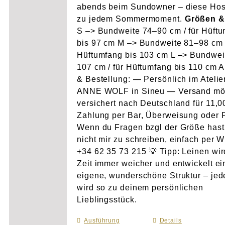
abends beim Sundowner – diese Hos
zu jedem Sommermoment.
Größen &
S –> Bundweite 74–90 cm / für Hüft
bis 97 cm M –> Bundweite 81–98 cm /
Hüftumfang bis 103 cm L –> Bundwei
107 cm / für Hüftumfang bis 110 cm 
& Bestellung: — Persönlich im Atelie
ANNE WOLF in Sineu — Versand mö
versichert nach Deutschland für 11,
Zahlung per Bar, Überweisung oder 
Wenn du Fragen bzgl der Größe hast
nicht mir zu schreiben, einfach per 
+34 62 35 73 215 💡 Tipp: Leinen wir
Zeit immer weicher und entwickelt e
eigene, wunderschöne Struktur – je
wird so zu deinem persönlichen
Lieblingsstück.
Ausführung
Dieses
Details