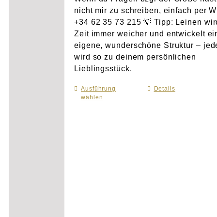
nicht mir zu schreiben, einfach per 
+34 62 35 73 215 💡 Tipp: Leinen wir
Zeit immer weicher und entwickelt e
eigene, wunderschöne Struktur – je
wird so zu deinem persönlichen
Lieblingsstück.
Ausführung
Dieses
Details
wählen
Produkt
weist
mehrere
Varianten
auf.
Die
Optionen
können
auf
der