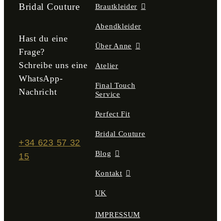
der
Bridal Couture
Brautkleider
Produktseite
gewählt
Abendkleider
werden
Hast du eine
Über Anne
Frage?
Schreibe uns eine
Atelier
WhatsApp-
Final Touch
Nachricht
Service
Perfect Fit
Bridal Couture
+34 623 57 32
Blog
15
Kontakt
UK
IMPRESSUM