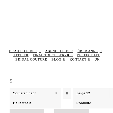
BRAUTKLEIDER
ABENDKLEIDER
ÜBER ANNE
ATELIER
FINAL TOUCH SERVICE
PERFECT FIT
BRIDAL COUTURE
BLOG
KONTAKT
UK
S
Sortieren nach
Zeige
12
Beliebtheit
Produkte