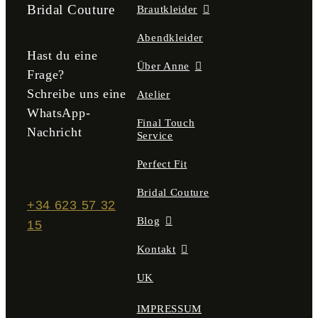
der
Bridal Couture
Brautkleider
Produktseite
gewählt
Abendkleider
werden
Hast du eine
Über Anne
Frage?
Schreibe uns eine
Atelier
WhatsApp-
Final Touch
Nachricht
Service
Perfect Fit
Bridal Couture
+34 623 57 32
Blog
15
Kontakt
UK
IMPRESSUM