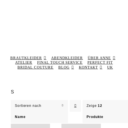
BRAUTKLEIDER
ABENDKLEIDER
ÜBER ANNE
ATELIER
FINAL TOUCH SERVICE
PERFECT FIT
BRIDAL COUTURE
BLOG
KONTAKT
UK
S
Sortieren nach
Zeige
12
Name
Produkte