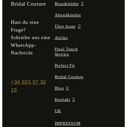
der
Bridal Couture
Brautkleider
Produktseite
gewählt
Abendkleider
werden
Hast du eine
Über Anne
Frage?
Schreibe uns eine
Atelier
WhatsApp-
Final Touch
Nachricht
Service
Perfect Fit
Bridal Couture
+34 623 57 32
Blog
15
Kontakt
UK
IMPRESSUM