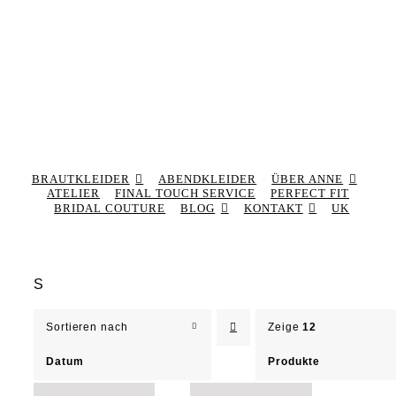
BRAUTKLEIDER
ABENDKLEIDER
ÜBER ANNE
ATELIER
FINAL TOUCH SERVICE
PERFECT FIT
BRIDAL COUTURE
BLOG
KONTAKT
UK
S
Sortieren nach
Zeige
12
Datum
Produkte